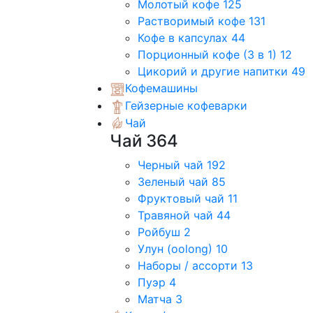
Молотый кофе
125
Растворимый кофе
131
Кофе в капсулах
44
Порционный кофе (3 в 1)
12
Цикорий и другие напитки
49
Кофемашины
Гейзерные кофеварки
Чай
Чай
364
Черный чай
192
Зеленый чай
85
Фруктовый чай
11
Травяной чай
44
Ройбуш
2
Улун (oolong)
10
Наборы / ассорти
13
Пуэр
4
Матча
3