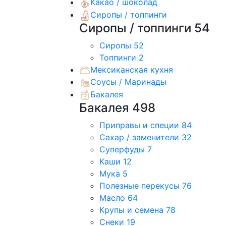
Какао / шоколад
Сиропы / топпинги
Сиропы / топпинги
54
Сиропы
52
Топпинги
2
Мексиканская кухня
Соусы / Маринады
Бакалея
Бакалея
498
Приправы и специи
84
Сахар / заменители
32
Суперфуды
7
Каши
12
Мука
5
Полезные перекусы
76
Масло
64
Крупы и семена
78
Снеки
19