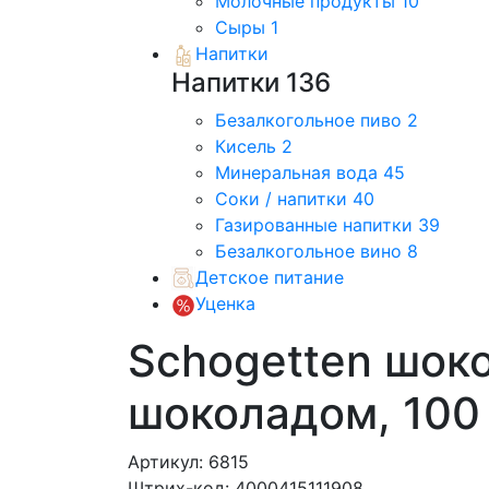
Молочные продукты
10
Сыры
1
Напитки
Напитки
136
Безалкогольное пиво
2
Кисель
2
Минеральная вода
45
Соки / напитки
40
Газированные напитки
39
Безалкогольное вино
8
Детское питание
Уценка
Schogetten шоко
шоколадом, 100
Артикул: 6815
Штрих-код: 4000415111908