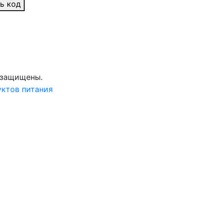
ь код
а защищены.