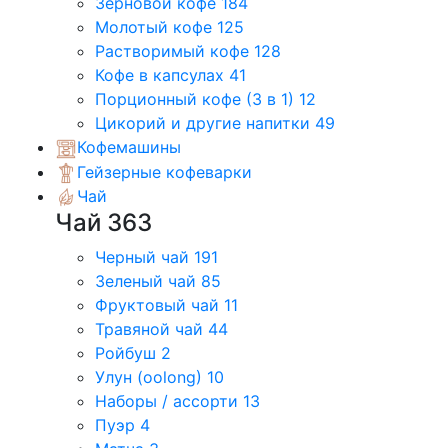
Зерновой кофе
184
Молотый кофе
125
Растворимый кофе
128
Кофе в капсулах
41
Порционный кофе (3 в 1)
12
Цикорий и другие напитки
49
Кофемашины
Гейзерные кофеварки
Чай
Чай
363
Черный чай
191
Зеленый чай
85
Фруктовый чай
11
Травяной чай
44
Ройбуш
2
Улун (oolong)
10
Наборы / ассорти
13
Пуэр
4