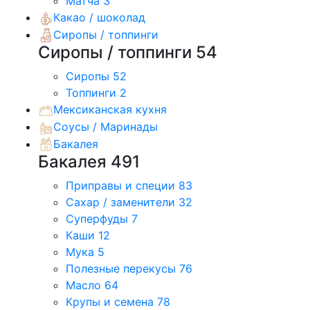
Матча
3
Какао / шоколад
Сиропы / топпинги
Сиропы / топпинги
54
Сиропы
52
Топпинги
2
Мексиканская кухня
Соусы / Маринады
Бакалея
Бакалея
491
Приправы и специи
83
Сахар / заменители
32
Суперфуды
7
Каши
12
Мука
5
Полезные перекусы
76
Масло
64
Крупы и семена
78