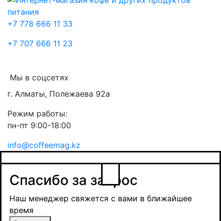
+7 778 666 11 33
+7 707 666 11 23
Мы в соцсетях
г. Алматы, Полежаева 92а
Режим работы:
пн-пт 9:00-18:00
info@coffeemag.kz
$
Спасибо за заявку
Заказ товара
Уведомить о поступлении
Спасибо за запрос
Получить оптовую цену
Наш менеджер свяжется с вами в ближайшее
время и обсудит сроки поставки и условия
Наш менеджер свяжется с вами в ближайшее
оплаты
время
Закрыть