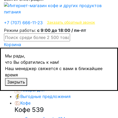
Эксклюзивные продукты
+7 (707) 666-11-23
Заказать обратный звонок
Режим работы:
с 9:00 до 18:00 / пн-пт
Корзина
Главная
Мы рады,
Выгодные предложения
что Вы обратились к нам!
Кофе зерно и печенье 2 пачки
Наш менеджер свяжется с вами в ближайшее
Назад
товаров
время
Каталог товаров
Закрыть
Товары дня
Выгодные предложения
Кофе
Кофе
539