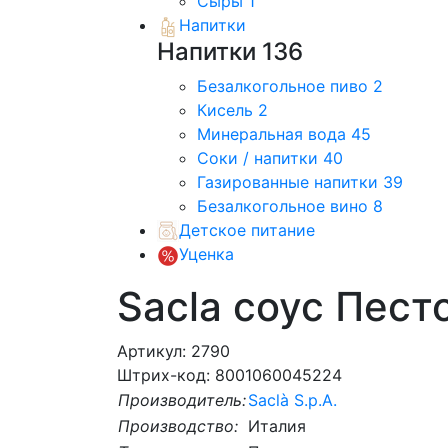
Сыры
1
Напитки
Напитки
136
Безалкогольное пиво
2
Кисель
2
Минеральная вода
45
Соки / напитки
40
Газированные напитки
39
Безалкогольное вино
8
Детское питание
Уценка
Sacla соус Пест
Артикул: 2790
Штрих-код: 8001060045224
Производитель:
Saclà S.p.A.
Производство:
Италия