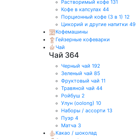
Растворимый кофе
131
Кофе в капсулах
44
Порционный кофе (3 в 1)
12
Цикорий и другие напитки
49
Кофемашины
Гейзерные кофеварки
Чай
Чай
364
Черный чай
192
Зеленый чай
85
Фруктовый чай
11
Травяной чай
44
Ройбуш
2
Улун (oolong)
10
Наборы / ассорти
13
Пуэр
4
Матча
3
Какао / шоколад