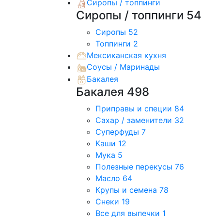
Сиропы / топпинги
Сиропы / топпинги
54
Сиропы
52
Топпинги
2
Мексиканская кухня
Соусы / Маринады
Бакалея
Бакалея
498
Приправы и специи
84
Сахар / заменители
32
Суперфуды
7
Каши
12
Мука
5
Полезные перекусы
76
Масло
64
Крупы и семена
78
Снеки
19
Все для выпечки
1