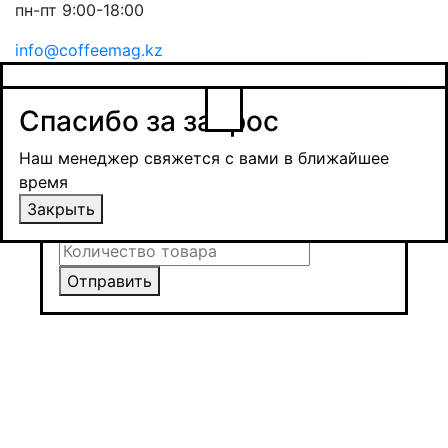
пн-пт 9:00-18:00
info@coffeemag.kz
$
Спасибо за заявку
Заказ товара
Уведомить о поступлении
Спасибо за запрос
Получить оптовую цену
Наш менеджер свяжется с вами в ближайшее
время и обсудит сроки поставки и условия
Наш менеджер свяжется с вами в ближайшее
оплаты
время
Закрыть
Закрыть
Отправить
Отправить
Отправить