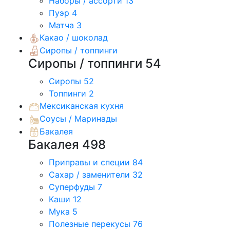
Наборы / ассорти
13
Пуэр
4
Матча
3
Какао / шоколад
Сиропы / топпинги
Сиропы / топпинги
54
Сиропы
52
Топпинги
2
Мексиканская кухня
Соусы / Маринады
Бакалея
Бакалея
498
Приправы и специи
84
Сахар / заменители
32
Суперфуды
7
Каши
12
Мука
5
Полезные перекусы
76