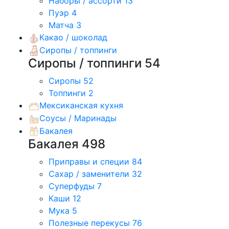
Наборы / ассорти
13
Пуэр
4
Матча
3
Какао / шоколад
Сиропы / топпинги
Сиропы / топпинги
54
Сиропы
52
Топпинги
2
Мексиканская кухня
Соусы / Маринады
Бакалея
Бакалея
498
Приправы и специи
84
Сахар / заменители
32
Суперфуды
7
Каши
12
Мука
5
Полезные перекусы
76