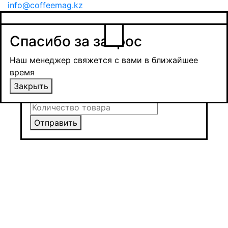
info@coffeemag.kz
$
Спасибо за заявку
Заказ товара
Уведомить о поступлении
Спасибо за запрос
Получить оптовую цену
Наш менеджер свяжется с вами в ближайшее
время и обсудит сроки поставки и условия
Наш менеджер свяжется с вами в ближайшее
оплаты
время
Закрыть
Закрыть
Отправить
Отправить
Отправить