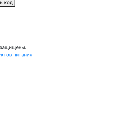
ь код
а защищены.