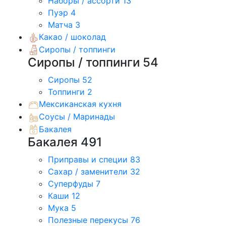
Наборы / ассорти
13
Пуэр
4
Матча
3
Какао / шоколад
Сиропы / топпинги
Сиропы / топпинги
54
Сиропы
52
Топпинги
2
Мексиканская кухня
Соусы / Маринады
Бакалея
Бакалея
491
Приправы и специи
83
Сахар / заменители
32
Суперфуды
7
Каши
12
Мука
5
Полезные перекусы
76