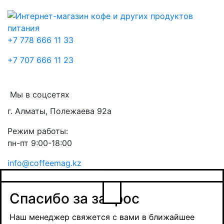
+7 778 666 11 33
+7 707 666 11 23
Мы в соцсетях
г. Алматы, Полежаева 92а
Режим работы:
пн-пт 9:00-18:00
info@coffeemag.kz
$
Спасибо за заявку
Заказ товара
Уведомить о поступлении
Спасибо за запрос
Получить оптовую цену
Наш менеджер свяжется с вами в ближайшее
время и обсудит сроки поставки и условия
Наш менеджер свяжется с вами в ближайшее
оплаты