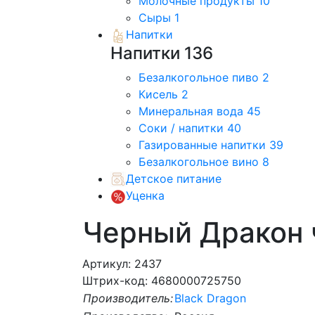
Молочные продукты
10
Сыры
1
Напитки
Напитки
136
Безалкогольное пиво
2
Кисель
2
Минеральная вода
45
Соки / напитки
40
Газированные напитки
39
Безалкогольное вино
8
Детское питание
Уценка
Черный Дракон 
Артикул: 2437
Штрих-код: 4680000725750
Производитель:
Black Dragon