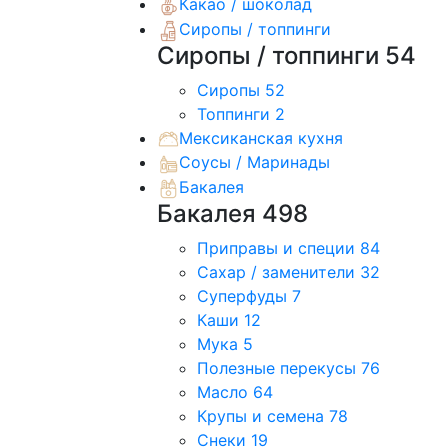
Какао / шоколад
Сиропы / топпинги
Сиропы / топпинги
54
Сиропы
52
Топпинги
2
Мексиканская кухня
Соусы / Маринады
Бакалея
Бакалея
498
Приправы и специи
84
Сахар / заменители
32
Суперфуды
7
Каши
12
Мука
5
Полезные перекусы
76
Масло
64
Крупы и семена
78
Снеки
19