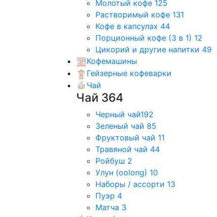
Молотый кофе
125
Растворимый кофе
131
Кофе в капсулах
44
Порционный кофе (3 в 1)
12
Цикорий и другие напитки
49
Кофемашины
Гейзерные кофеварки
Чай
Чай
364
Черный чай
192
Зеленый чай
85
Фруктовый чай
11
Травяной чай
44
Ройбуш
2
Улун (oolong)
10
Наборы / ассорти
13
Пуэр
4
Матча
3