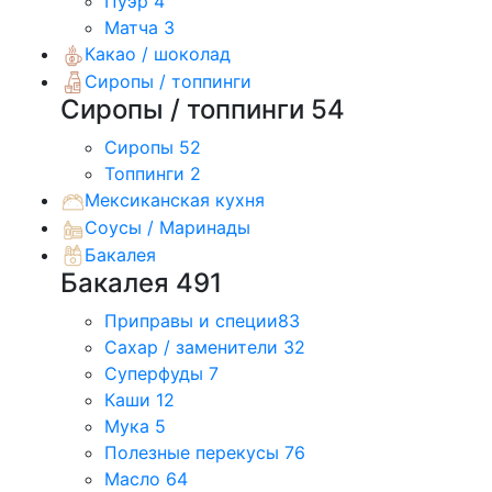
Пуэр
4
Матча
3
Какао / шоколад
Сиропы / топпинги
Сиропы / топпинги
54
Сиропы
52
Топпинги
2
Мексиканская кухня
Соусы / Маринады
Бакалея
Бакалея
491
Приправы и специи
83
Сахар / заменители
32
Суперфуды
7
Каши
12
Мука
5
Полезные перекусы
76
Масло
64