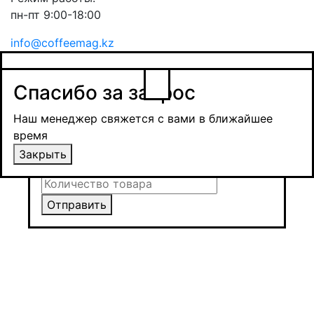
пн-пт 9:00-18:00
info@coffeemag.kz
$
Спасибо за заявку
Заказ товара
Уведомить о поступлении
Спасибо за запрос
Получить оптовую цену
Наш менеджер свяжется с вами в ближайшее
время и обсудит сроки поставки и условия
Наш менеджер свяжется с вами в ближайшее
оплаты
время
Закрыть
Закрыть
Отправить
Отправить
Отправить