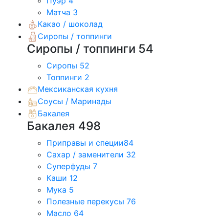
Пуэр
4
Матча
3
Какао / шоколад
Сиропы / топпинги
Сиропы / топпинги
54
Сиропы
52
Топпинги
2
Мексиканская кухня
Соусы / Маринады
Бакалея
Бакалея
498
Приправы и специи
84
Сахар / заменители
32
Суперфуды
7
Каши
12
Мука
5
Полезные перекусы
76
Масло
64