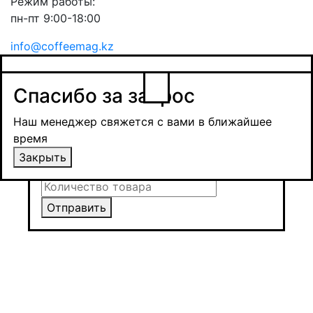
Режим работы:
пн-пт 9:00-18:00
info@coffeemag.kz
$
Спасибо за заявку
Заказ товара
Уведомить о поступлении
Спасибо за запрос
Получить оптовую цену
Наш менеджер свяжется с вами в ближайшее
время и обсудит сроки поставки и условия
Наш менеджер свяжется с вами в ближайшее
оплаты
время
Закрыть
Закрыть
Отправить
Отправить
Отправить