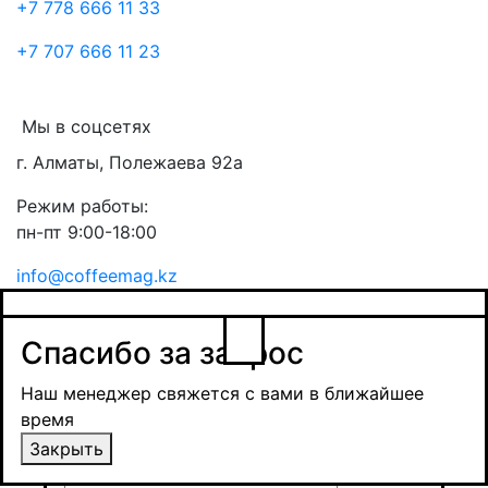
+7 778 666 11 33
+7 707 666 11 23
Мы в соцсетях
г. Алматы, Полежаева 92а
Режим работы:
пн-пт 9:00-18:00
info@coffeemag.kz
$
Спасибо за заявку
Заказ товара
Уведомить о поступлении
Спасибо за запрос
Получить оптовую цену
Наш менеджер свяжется с вами в ближайшее
время и обсудит сроки поставки и условия
Наш менеджер свяжется с вами в ближайшее
оплаты
время
Закрыть
Закрыть
Отправить
Отправить