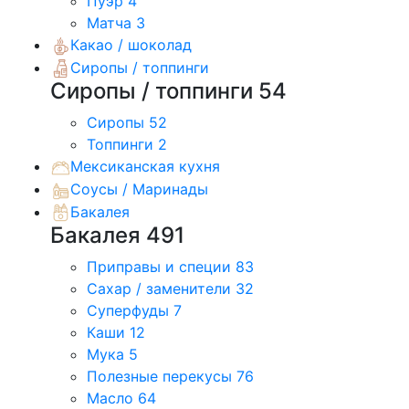
Пуэр
4
Матча
3
Какао / шоколад
Сиропы / топпинги
Сиропы / топпинги
54
Сиропы
52
Топпинги
2
Мексиканская кухня
Соусы / Маринады
Бакалея
Бакалея
491
Приправы и специи
83
Сахар / заменители
32
Суперфуды
7
Каши
12
Мука
5
Полезные перекусы
76
Масло
64