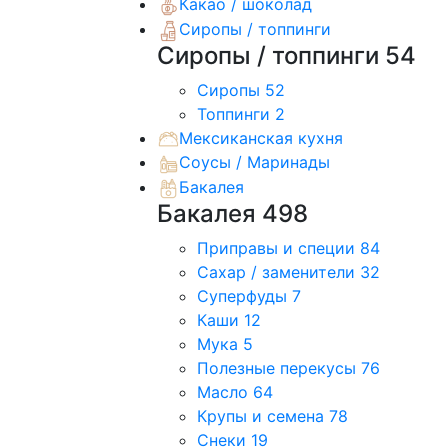
Какао / шоколад
Сиропы / топпинги
Сиропы / топпинги
54
Сиропы
52
Топпинги
2
Мексиканская кухня
Соусы / Маринады
Бакалея
Бакалея
498
Приправы и специи
84
Сахар / заменители
32
Суперфуды
7
Каши
12
Мука
5
Полезные перекусы
76
Масло
64
Крупы и семена
78
Снеки
19