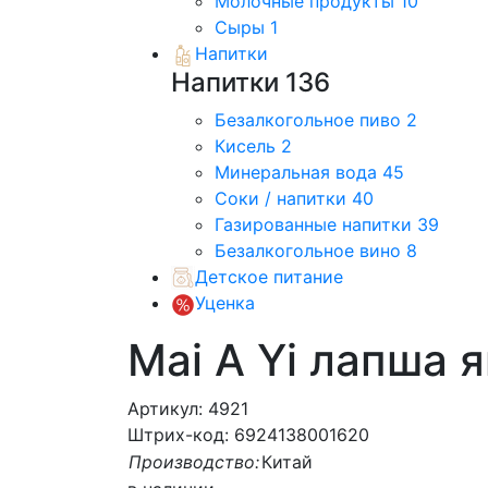
Молочные продукты
10
Сыры
1
Напитки
Напитки
136
Безалкогольное пиво
2
Кисель
2
Минеральная вода
45
Соки / напитки
40
Газированные напитки
39
Безалкогольное вино
8
Детское питание
Уценка
Mai A Yi лапша 
Артикул: 4921
Штрих-код: 6924138001620
Производство:
Китай