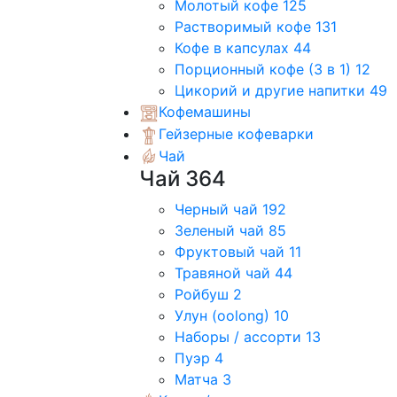
Молотый кофе
125
Растворимый кофе
131
Кофе в капсулах
44
Порционный кофе (3 в 1)
12
Цикорий и другие напитки
49
Кофемашины
Гейзерные кофеварки
Чай
Чай
364
Черный чай
192
Зеленый чай
85
Фруктовый чай
11
Травяной чай
44
Ройбуш
2
Улун (oolong)
10
Наборы / ассорти
13
Пуэр
4
Матча
3