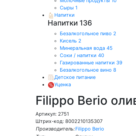
Молочные продукты
10
Сыры
1
Напитки
Напитки
136
Безалкогольное пиво
2
Кисель
2
Минеральная вода
45
Соки / напитки
40
Газированные напитки
39
Безалкогольное вино
8
Детское питание
Уценка
Filippo Berio ол
Артикул: 2751
Штрих-код: 8002210135307
Производитель:
Filippo Berio