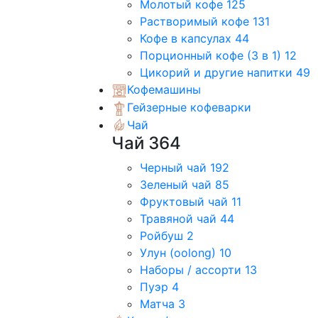
Молотый кофе
125
Растворимый кофе
131
Кофе в капсулах
44
Порционный кофе (3 в 1)
12
Цикорий и другие напитки
49
Кофемашины
Гейзерные кофеварки
Чай
Чай
364
Черный чай
192
Зеленый чай
85
Фруктовый чай
11
Травяной чай
44
Ройбуш
2
Улун (oolong)
10
Наборы / ассорти
13
Пуэр
4
Матча
3