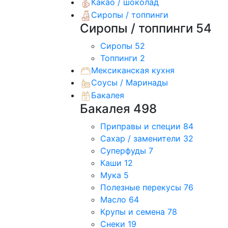
Какао / шоколад
Сиропы / топпинги
Сиропы / топпинги
54
Сиропы
52
Топпинги
2
Мексиканская кухня
Соусы / Маринады
Бакалея
Бакалея
498
Приправы и специи
84
Сахар / заменители
32
Суперфуды
7
Каши
12
Мука
5
Полезные перекусы
76
Масло
64
Крупы и семена
78
Снеки
19