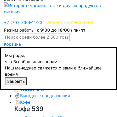
Эксклюзивные продукты
+7 (707) 666-11-23
Заказать обратный звонок
Режим работы:
с 9:00 до 18:00 / пн-пт
Корзина
Главная
Мы рады,
Уценка
что Вы обратились к нам!
Aroy-D клейкая рисовая мука, 2 кг, уценка
Наш менеджер свяжется с вами в ближайшее
Назад
товаров
время
Каталог товаров
Закрыть
Товары дня
Выгодные предложения
Кофе
Кофе
539