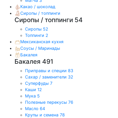
Матча
3
Какао / шоколад
Сиропы / топпинги
Сиропы / топпинги
54
Сиропы
52
Топпинги
2
Мексиканская кухня
Соусы / Маринады
Бакалея
Бакалея
491
Приправы и специи
83
Сахар / заменители
32
Суперфуды
7
Каши
12
Мука
5
Полезные перекусы
76
Масло
64
Крупы и семена
78