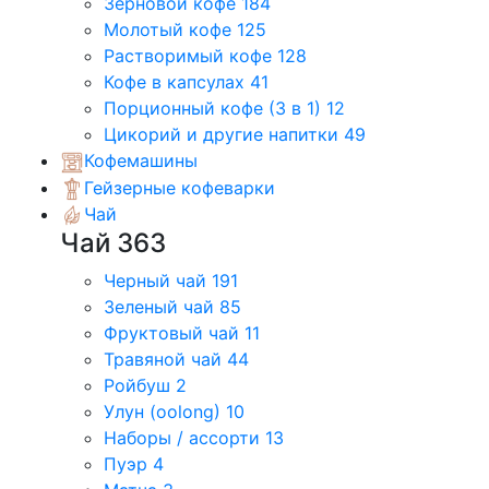
Зерновой кофе
184
Молотый кофе
125
Растворимый кофе
128
Кофе в капсулах
41
Порционный кофе (3 в 1)
12
Цикорий и другие напитки
49
Кофемашины
Гейзерные кофеварки
Чай
Чай
363
Черный чай
191
Зеленый чай
85
Фруктовый чай
11
Травяной чай
44
Ройбуш
2
Улун (oolong)
10
Наборы / ассорти
13
Пуэр
4