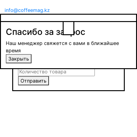
info@coffeemag.kz
$
Спасибо за заявку
Заказ товара
Уведомить о поступлении
Спасибо за запрос
Получить оптовую цену
Наш менеджер свяжется с вами в ближайшее
время и обсудит сроки поставки и условия
Наш менеджер свяжется с вами в ближайшее
оплаты
время
Закрыть
Закрыть
Отправить
Отправить
Отправить