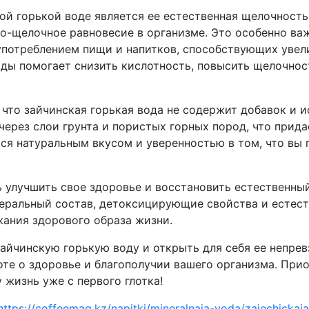
ой горькой воде является ее естественная щелочност
но-щелочное равновесие в организме. Это особенно ва
употреблением пищи и напитков, способствующих увел
оды помогает снизить кислотность, повысить щелочнос
 что зайчинская горькая вода не содержит добавок и 
ерез слои грунта и пористых горных пород, что прида
ся натуральным вкусом и уверенностью в том, что вы 
улучшить свое здоровье и восстановить естественный
неральный состав, детоксицирующие свойства и естес
ания здорового образа жизни.
айчинскую горькую воду и открыть для себя ее непре
те о здоровье и благополучии вашего организма. При
 жизнь уже с первого глотка!
https://coffeemag.kz/napitki/mineralnaja-voda/zajechickaj