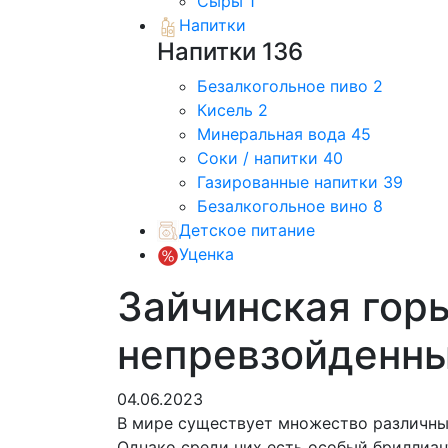
Сыры
1
Напитки
Напитки
136
Безалкогольное пиво
2
Кисель
2
Минеральная вода
45
Соки / напитки
40
Газированные напитки
39
Безалкогольное вино
8
Детское питание
Уценка
Зайчинская горь
непревзойденн
04.06.2023
В мире существует множество различны
Однако среди них есть особый бриллиа