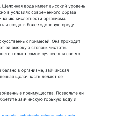
ь. Щелочная вода имеет высокий уровень
жно в условиях современного образа
ичению кислотности организма.
ть и создать более здоровую среду
искусственных примесей. Она проходит
ет ей высокую степень чистоты.
пьете только самое лучшее для своего
 баланс в организме, зайчинская
твенная щелочность делают ее
взойденные преимущества. Позвольте ей
обретите зайчинскую горькую воду и
a-gorkaja-lechebnaja-mineralnaja-voda-