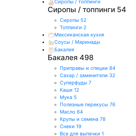
Сиропы / топпинги
Сиропы / топпинги
54
Сиропы
52
Топпинги
2
Мексиканская кухня
Соусы / Маринады
Бакалея
Бакалея
498
Приправы и специи
84
Сахар / заменители
32
Суперфуды
7
Каши
12
Мука
5
Полезные перекусы
76
Масло
64
Крупы и семена
78
Снеки
19
Все для выпечки
1