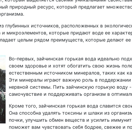
нный природный ресурс, который предлагает множеств
организма.
из глубинных источников, расположенных в экологичес
 и микроэлементов, которые придают воде ее характе
обладает целым рядом преимуществ, которые делают е
Во-первых, зайчинская горькая вода идеально подх
своем здоровье и хотят обогатить свою жизнь пол
естественным источником минералов, таких как кал
Эти минералы играют важную роль в поддержании 
нервной системы. Пить зайчинскую горькую воду -
самочувствие и поддерживать организм в оптимал
Кроме того, зайчинская горькая вода славится с
Она способна удалять токсины и шлаки из организм
почки, улучшить обмен веществ и усилить иммунит
поможет вам чувствовать себя бодрее, свежее и п