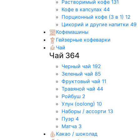
Растворимый кофе
131
Кофе в капсулах
44
Порционный кофе (3 в 1)
12
Цикорий и другие напитки
49
Кофемашины
Гейзерные кофеварки
Чай
Чай
364
Черный чай
192
Зеленый чай
85
Фруктовый чай
11
Травяной чай
44
Ройбуш
2
Улун (oolong)
10
Наборы / ассорти
13
Пуэр
4
Матча
3
Какао / шоколад