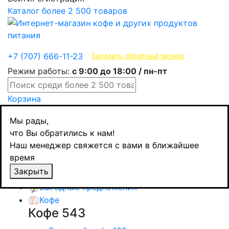
Каталог
более 2 500 товаров
Эксклюзивные продукты
+7 (707) 666-11-23
Заказать обратный звонок
Режим работы:
с 9:00 до 18:00 / пн-пт
Корзина
Главная
Мы рады,
Все о кокосовом молоке
что Вы обратились к нам!
Назад
товаров
Наш менеджер свяжется с вами в ближайшее
Каталог товаров
время
Закрыть
Товары дня
Выгодные предложения
Кофе
Кофе
543