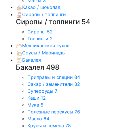
Матча
3
Какао / шоколад
Сиропы / топпинги
Сиропы / топпинги
54
Сиропы
52
Топпинги
2
Мексиканская кухня
Соусы / Маринады
Бакалея
Бакалея
498
Приправы и специи
84
Сахар / заменители
32
Суперфуды
7
Каши
12
Мука
5
Полезные перекусы
76
Масло
64
Крупы и семена
78