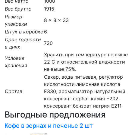
Вес нетто
1000
Вес брутто
1915
Размер
8 x 8 x 33
упаковки
Штук в коробке
6
Срок годности
720
в днях
Хранить при температуре не выше
Условия
22 С и относительной влажности
хранения
не выше 75%.
Сахар, вода питьевая, регулятор
кислотности лимонная кислота
Состав
Е330, ароматизатор натуральный,
консервант сорбат калия Е202,
консервант бензоат натрия Е211
Выгодные предложения
Кофе в зернах и печенье 2 шт