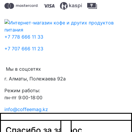
+7 778 666 11 33
+7 707 666 11 23
Мы в соцсетях
г. Алматы, Полежаева 92а
Режим работы:
пн-пт 9:00-18:00
info@coffeemag.kz
$
Спасибо за заявку
Заказ товара
Уведомить о поступлении
Спасибо за запрос
Получить оптовую цену
Наш менеджер свяжется с вами в ближайшее