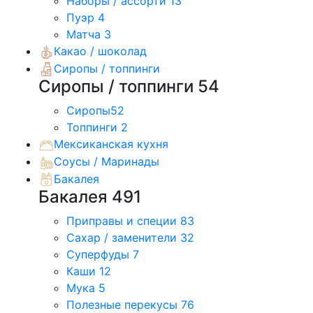
Наборы / ассорти
13
Пуэр
4
Матча
3
Какао / шоколад
Сиропы / топпинги
Сиропы / топпинги
54
Сиропы
52
Топпинги
2
Мексиканская кухня
Соусы / Маринады
Бакалея
Бакалея
491
Приправы и специи
83
Сахар / заменители
32
Суперфуды
7
Каши
12
Мука
5
Полезные перекусы
76