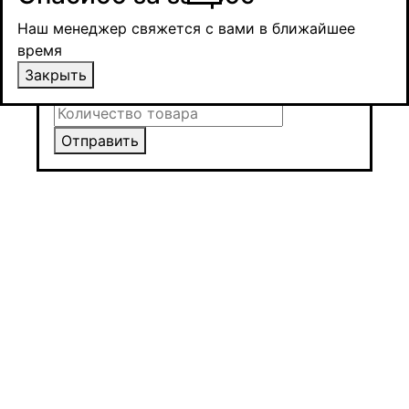
время и обсудит сроки поставки и условия
Наш менеджер свяжется с вами в ближайшее
оплаты
время
Закрыть
Закрыть
Отправить
Отправить
Отправить