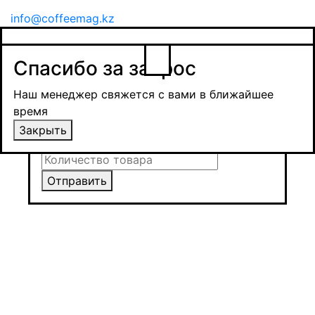
info@coffeemag.kz
$
Спасибо за заявку
Заказ товара
Уведомить о поступлении
Спасибо за запрос
Получить оптовую цену
Наш менеджер свяжется с вами в ближайшее
время и обсудит сроки поставки и условия
Наш менеджер свяжется с вами в ближайшее
оплаты
время
Закрыть
Закрыть
Отправить
Отправить
Отправить