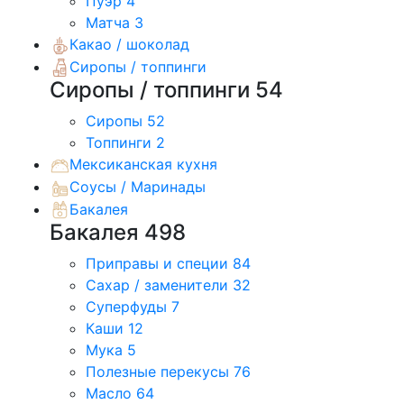
Пуэр
4
Матча
3
Какао / шоколад
Сиропы / топпинги
Сиропы / топпинги
54
Сиропы
52
Топпинги
2
Мексиканская кухня
Соусы / Маринады
Бакалея
Бакалея
498
Приправы и специи
84
Сахар / заменители
32
Суперфуды
7
Каши
12
Мука
5
Полезные перекусы
76
Масло
64