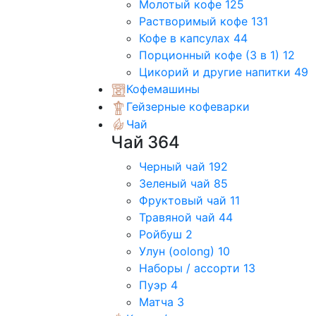
Молотый кофе
125
Растворимый кофе
131
Кофе в капсулах
44
Порционный кофе (3 в 1)
12
Цикорий и другие напитки
49
Кофемашины
Гейзерные кофеварки
Чай
Чай
364
Черный чай
192
Зеленый чай
85
Фруктовый чай
11
Травяной чай
44
Ройбуш
2
Улун (oolong)
10
Наборы / ассорти
13
Пуэр
4
Матча
3