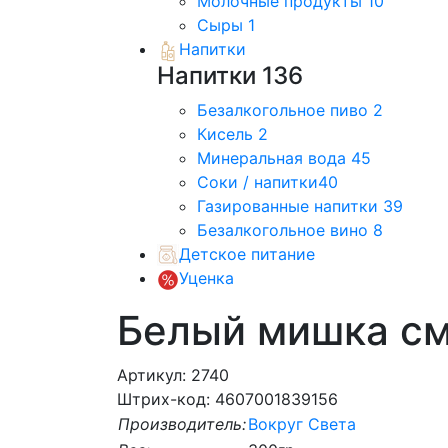
Молочные продукты
10
Сыры
1
Напитки
Напитки
136
Безалкогольное пиво
2
Кисель
2
Минеральная вода
45
Соки / напитки
40
Газированные напитки
39
Безалкогольное вино
8
Детское питание
Уценка
Белый мишка сме
Артикул: 2740
Штрих-код: 4607001839156
Производитель:
Вокруг Света