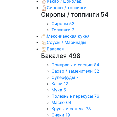
Какао / шоколад
Сиропы / топпинги
Сиропы / топпинги
54
Сиропы
52
Топпинги
2
Мексиканская кухня
Соусы / Маринады
Бакалея
Бакалея
498
Приправы и специи
84
Сахар / заменители
32
Суперфуды
7
Каши
12
Мука
5
Полезные перекусы
76
Масло
64
Крупы и семена
78
Снеки
19