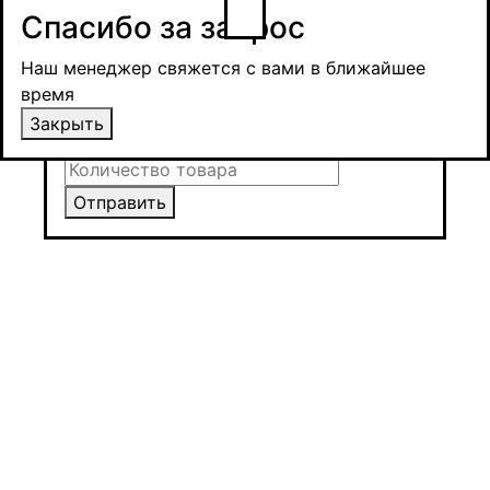
Спасибо за запрос
Получить оптовую цену
Наш менеджер свяжется с вами в ближайшее
время и обсудит сроки поставки и условия
Наш менеджер свяжется с вами в ближайшее
оплаты
время
Закрыть
Закрыть
Отправить
Отправить
Отправить