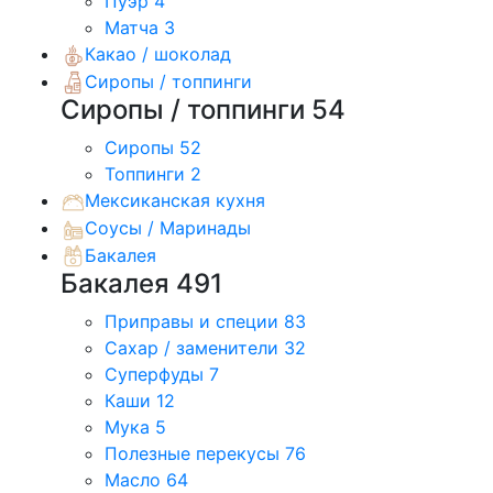
Пуэр
4
Матча
3
Какао / шоколад
Сиропы / топпинги
Сиропы / топпинги
54
Сиропы
52
Топпинги
2
Мексиканская кухня
Соусы / Маринады
Бакалея
Бакалея
491
Приправы и специи
83
Сахар / заменители
32
Суперфуды
7
Каши
12
Мука
5
Полезные перекусы
76
Масло
64