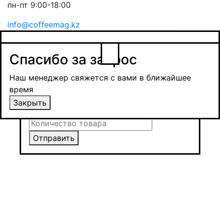
пн-пт 9:00-18:00
info@coffeemag.kz
$
Спасибо за заявку
Заказ товара
Уведомить о поступлении
Спасибо за запрос
Получить оптовую цену
Наш менеджер свяжется с вами в ближайшее
время и обсудит сроки поставки и условия
Наш менеджер свяжется с вами в ближайшее
оплаты
время
Закрыть
Закрыть
Отправить
Отправить
Отправить