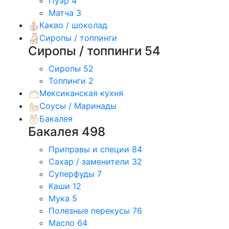
Пуэр
4
Матча
3
Какао / шоколад
Сиропы / топпинги
Сиропы / топпинги
54
Сиропы
52
Топпинги
2
Мексиканская кухня
Соусы / Маринады
Бакалея
Бакалея
498
Приправы и специи
84
Сахар / заменители
32
Суперфуды
7
Каши
12
Мука
5
Полезные перекусы
76
Масло
64