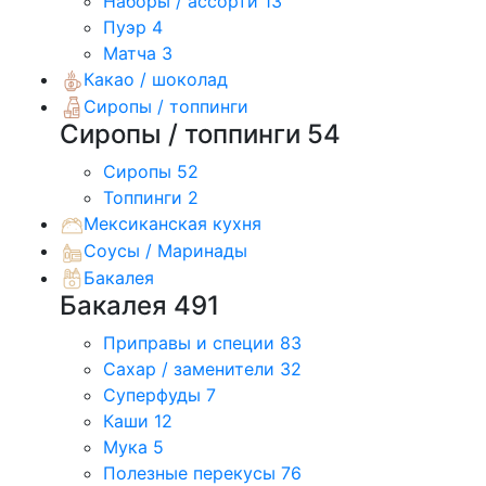
Наборы / ассорти
13
Пуэр
4
Матча
3
Какао / шоколад
Сиропы / топпинги
Сиропы / топпинги
54
Сиропы
52
Топпинги
2
Мексиканская кухня
Соусы / Маринады
Бакалея
Бакалея
491
Приправы и специи
83
Сахар / заменители
32
Суперфуды
7
Каши
12
Мука
5
Полезные перекусы
76