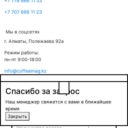
+7 778 666 11 33
+7 707 666 11 23
Мы в соцсетях
г. Алматы, Полежаева 92а
Режим работы:
пн-пт 9:00-18:00
info@coffeemag.kz
$
Спасибо за заявку
Заказ товара
Уведомить о поступлении
Спасибо за запрос
Получить оптовую цену
Наш менеджер свяжется с вами в ближайшее
время и обсудит сроки поставки и условия
Наш менеджер свяжется с вами в ближайшее
оплаты
время
Закрыть
Закрыть
Отправить
Отправить