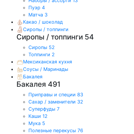
Наборы / ассорти
13
Пуэр
4
Матча
3
Какао / шоколад
Сиропы / топпинги
Сиропы / топпинги
54
Сиропы
52
Топпинги
2
Мексиканская кухня
Соусы / Маринады
Бакалея
Бакалея
491
Приправы и специи
83
Сахар / заменители
32
Суперфуды
7
Каши
12
Мука
5
Полезные перекусы
76