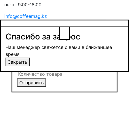
пн-пт 9:00-18:00
info@coffeemag.kz
$
Спасибо за заявку
Заказ товара
Уведомить о поступлении
Спасибо за запрос
Получить оптовую цену
Наш менеджер свяжется с вами в ближайшее
время и обсудит сроки поставки и условия
Наш менеджер свяжется с вами в ближайшее
оплаты
время
Закрыть
Закрыть
Отправить
Отправить
Отправить