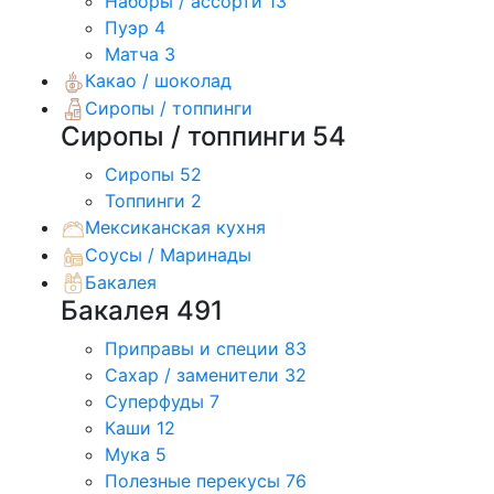
Наборы / ассорти
13
Пуэр
4
Матча
3
Какао / шоколад
Сиропы / топпинги
Сиропы / топпинги
54
Сиропы
52
Топпинги
2
Мексиканская кухня
Соусы / Маринады
Бакалея
Бакалея
491
Приправы и специи
83
Сахар / заменители
32
Суперфуды
7
Каши
12
Мука
5
Полезные перекусы
76