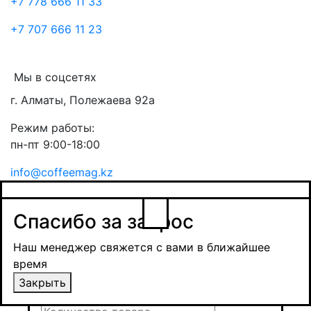
+7 778 666 11 33
+7 707 666 11 23
Мы в соцсетях
г. Алматы, Полежаева 92а
Режим работы:
пн-пт 9:00-18:00
info@coffeemag.kz
$
Спасибо за заявку
Заказ товара
Уведомить о поступлении
Спасибо за запрос
Получить оптовую цену
Наш менеджер свяжется с вами в ближайшее
время и обсудит сроки поставки и условия
Наш менеджер свяжется с вами в ближайшее
оплаты
время
Закрыть
Закрыть
Отправить
Отправить