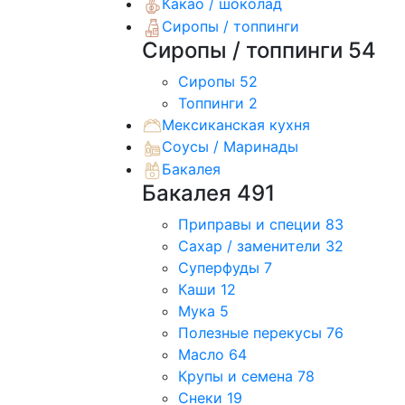
Какао / шоколад
Сиропы / топпинги
Сиропы / топпинги
54
Сиропы
52
Топпинги
2
Мексиканская кухня
Соусы / Маринады
Бакалея
Бакалея
491
Приправы и специи
83
Сахар / заменители
32
Суперфуды
7
Каши
12
Мука
5
Полезные перекусы
76
Масло
64
Крупы и семена
78
Снеки
19