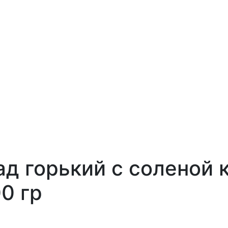
ад горький c соленой 
00 гр