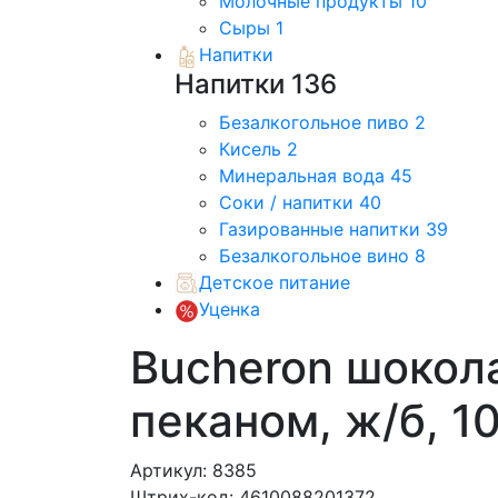
Молочные продукты
10
Сыры
1
Напитки
Напитки
136
Безалкогольное пиво
2
Кисель
2
Минеральная вода
45
Соки / напитки
40
Газированные напитки
39
Безалкогольное вино
8
Детское питание
Уценка
Bucheron шокол
пеканом, ж/б, 1
Артикул: 8385
Штрих-код: 4610088201372