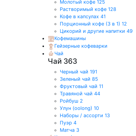
Молотый кофе
125
Растворимый кофе
128
Кофе в капсулах
41
Порционный кофе (3 в 1)
12
Цикорий и другие напитки
49
Кофемашины
Гейзерные кофеварки
Чай
Чай
363
Черный чай
191
Зеленый чай
85
Фруктовый чай
11
Травяной чай
44
Ройбуш
2
Улун (oolong)
10
Наборы / ассорти
13
Пуэр
4
Матча
3