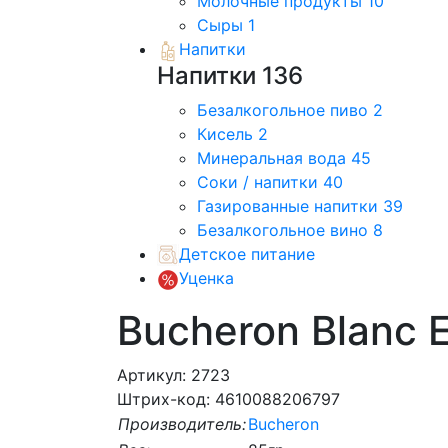
Молочные продукты
10
Сыры
1
Напитки
Напитки
136
Безалкогольное пиво
2
Кисель
2
Минеральная вода
45
Соки / напитки
40
Газированные напитки
39
Безалкогольное вино
8
Детское питание
Уценка
Bucheron Blanc 
Артикул: 2723
Штрих-код: 4610088206797
Производитель:
Bucheron