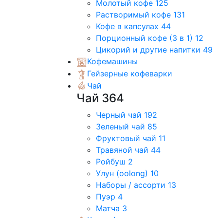
Молотый кофе
125
Растворимый кофе
131
Кофе в капсулах
44
Порционный кофе (3 в 1)
12
Цикорий и другие напитки
49
Кофемашины
Гейзерные кофеварки
Чай
Чай
364
Черный чай
192
Зеленый чай
85
Фруктовый чай
11
Травяной чай
44
Ройбуш
2
Улун (oolong)
10
Наборы / ассорти
13
Пуэр
4
Матча
3