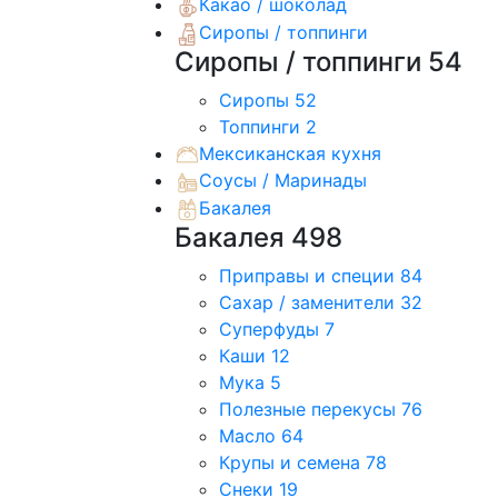
Какао / шоколад
Сиропы / топпинги
Сиропы / топпинги
54
Сиропы
52
Топпинги
2
Мексиканская кухня
Соусы / Маринады
Бакалея
Бакалея
498
Приправы и специи
84
Сахар / заменители
32
Суперфуды
7
Каши
12
Мука
5
Полезные перекусы
76
Масло
64
Крупы и семена
78
Снеки
19