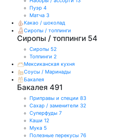
Наборы / ассорти
13
Пуэр
4
Матча
3
Какао / шоколад
Сиропы / топпинги
Сиропы / топпинги
54
Сиропы
52
Топпинги
2
Мексиканская кухня
Соусы / Маринады
Бакалея
Бакалея
491
Приправы и специи
83
Сахар / заменители
32
Суперфуды
7
Каши
12
Мука
5
Полезные перекусы
76