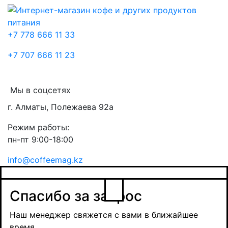
+7 778 666 11 33
+7 707 666 11 23
Мы в соцсетях
г. Алматы, Полежаева 92а
Режим работы:
пн-пт 9:00-18:00
info@coffeemag.kz
$
Спасибо за заявку
Заказ товара
Уведомить о поступлении
Спасибо за запрос
Получить оптовую цену
Наш менеджер свяжется с вами в ближайшее
время и обсудит сроки поставки и условия
Наш менеджер свяжется с вами в ближайшее
оплаты
время