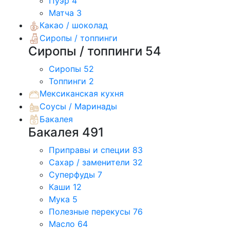
Пуэр
4
Матча
3
Какао / шоколад
Сиропы / топпинги
Сиропы / топпинги
54
Сиропы
52
Топпинги
2
Мексиканская кухня
Соусы / Маринады
Бакалея
Бакалея
491
Приправы и специи
83
Сахар / заменители
32
Суперфуды
7
Каши
12
Мука
5
Полезные перекусы
76
Масло
64