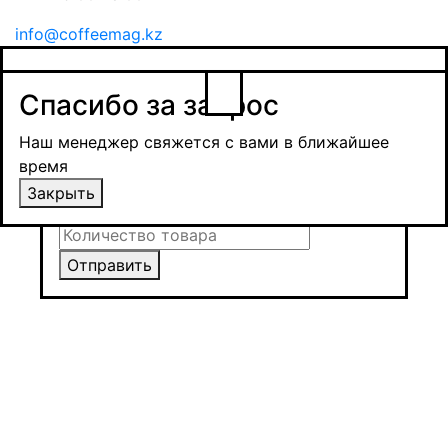
info@coffeemag.kz
$
Спасибо за заявку
Заказ товара
Уведомить о поступлении
Спасибо за запрос
Получить оптовую цену
Наш менеджер свяжется с вами в ближайшее
время и обсудит сроки поставки и условия
Наш менеджер свяжется с вами в ближайшее
оплаты
время
Закрыть
Закрыть
Отправить
Отправить
Отправить