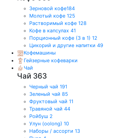
Зерновой кофе
184
Молотый кофе
125
Растворимый кофе
128
Кофе в капсулах
41
Порционный кофе (3 в 1)
12
Цикорий и другие напитки
49
Кофемашины
Гейзерные кофеварки
Чай
Чай
363
Черный чай
191
Зеленый чай
85
Фруктовый чай
11
Травяной чай
44
Ройбуш
2
Улун (oolong)
10
Наборы / ассорти
13