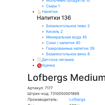
Молочные продукты
10
Сыры
1
Напитки
Напитки
136
Безалкогольное пиво
2
Кисель
2
Минеральная вода
45
Соки / напитки
40
Газированные напитки
39
Безалкогольное вино
8
Детское питание
Уценка
Lofbergs Medium
Артикул: 7177
Штрих-код: 7310050001869
Производитель:
Lofbergs