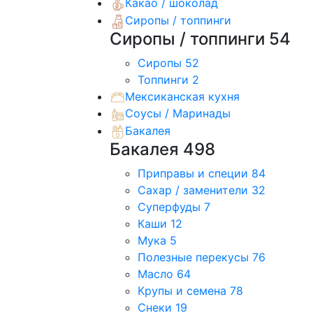
Какао / шоколад
Сиропы / топпинги
Сиропы / топпинги
54
Сиропы
52
Топпинги
2
Мексиканская кухня
Соусы / Маринады
Бакалея
Бакалея
498
Приправы и специи
84
Сахар / заменители
32
Суперфуды
7
Каши
12
Мука
5
Полезные перекусы
76
Масло
64
Крупы и семена
78
Снеки
19