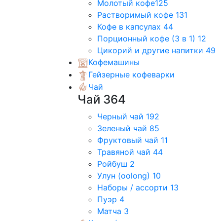
Молотый кофе
125
Растворимый кофе
131
Кофе в капсулах
44
Порционный кофе (3 в 1)
12
Цикорий и другие напитки
49
Кофемашины
Гейзерные кофеварки
Чай
Чай
364
Черный чай
192
Зеленый чай
85
Фруктовый чай
11
Травяной чай
44
Ройбуш
2
Улун (oolong)
10
Наборы / ассорти
13
Пуэр
4
Матча
3