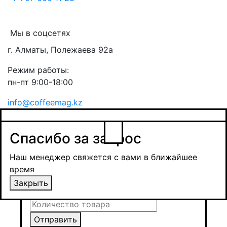
Мы в соцсетях
г. Алматы, Полежаева 92а
Режим работы:
пн-пт 9:00-18:00
info@coffeemag.kz
$
Спасибо за заявку
Заказ товара
Уведомить о поступлении
Спасибо за запрос
Получить оптовую цену
Наш менеджер свяжется с вами в ближайшее
время и обсудит сроки поставки и условия
Наш менеджер свяжется с вами в ближайшее
оплаты
время
Закрыть
Закрыть
Отправить
Отправить
Отправить