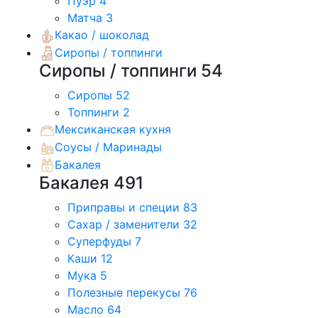
Пуэр
4
Матча
3
Какао / шоколад
Сиропы / топпинги
Сиропы / топпинги
54
Сиропы
52
Топпинги
2
Мексиканская кухня
Соусы / Маринады
Бакалея
Бакалея
491
Приправы и специи
83
Сахар / заменители
32
Суперфуды
7
Каши
12
Мука
5
Полезные перекусы
76
Масло
64