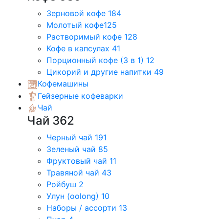
Зерновой кофе
184
Молотый кофе
125
Растворимый кофе
128
Кофе в капсулах
41
Порционный кофе (3 в 1)
12
Цикорий и другие напитки
49
Кофемашины
Гейзерные кофеварки
Чай
Чай
362
Черный чай
191
Зеленый чай
85
Фруктовый чай
11
Травяной чай
43
Ройбуш
2
Улун (oolong)
10
Наборы / ассорти
13