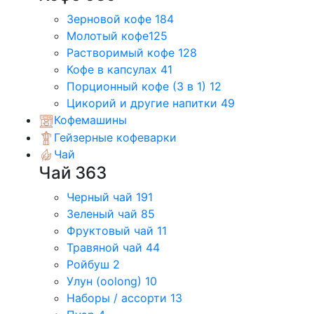
Зерновой кофе
184
Молотый кофе
125
Растворимый кофе
128
Кофе в капсулах
41
Порционный кофе (3 в 1)
12
Цикорий и другие напитки
49
Кофемашины
Гейзерные кофеварки
Чай
Чай
363
Черный чай
191
Зеленый чай
85
Фруктовый чай
11
Травяной чай
44
Ройбуш
2
Улун (oolong)
10
Наборы / ассорти
13