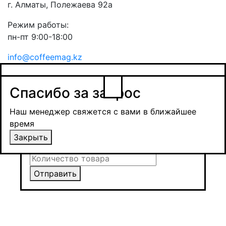
г. Алматы, Полежаева 92а
Режим работы:
пн-пт 9:00-18:00
info@coffeemag.kz
$
Спасибо за заявку
Заказ товара
Уведомить о поступлении
Спасибо за запрос
Получить оптовую цену
Наш менеджер свяжется с вами в ближайшее
время и обсудит сроки поставки и условия
Наш менеджер свяжется с вами в ближайшее
оплаты
время
Закрыть
Закрыть
Отправить
Отправить
Отправить