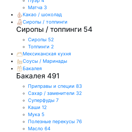
Пуэр
4
Матча
3
Какао / шоколад
Сиропы / топпинги
Сиропы / топпинги
54
Сиропы
52
Топпинги
2
Мексиканская кухня
Соусы / Маринады
Бакалея
Бакалея
491
Приправы и специи
83
Сахар / заменители
32
Суперфуды
7
Каши
12
Мука
5
Полезные перекусы
76
Масло
64