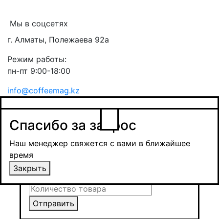
Мы в соцсетях
г. Алматы, Полежаева 92а
Режим работы:
пн-пт 9:00-18:00
info@coffeemag.kz
$
Спасибо за заявку
Заказ товара
Уведомить о поступлении
Спасибо за запрос
Получить оптовую цену
Наш менеджер свяжется с вами в ближайшее
время и обсудит сроки поставки и условия
Наш менеджер свяжется с вами в ближайшее
оплаты
время
Закрыть
Закрыть
Отправить
Отправить
Отправить