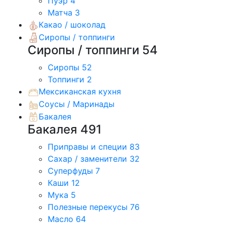
Пуэр
4
Матча
3
Какао / шоколад
Сиропы / топпинги
Сиропы / топпинги
54
Сиропы
52
Топпинги
2
Мексиканская кухня
Соусы / Маринады
Бакалея
Бакалея
491
Приправы и специи
83
Сахар / заменители
32
Суперфуды
7
Каши
12
Мука
5
Полезные перекусы
76
Масло
64