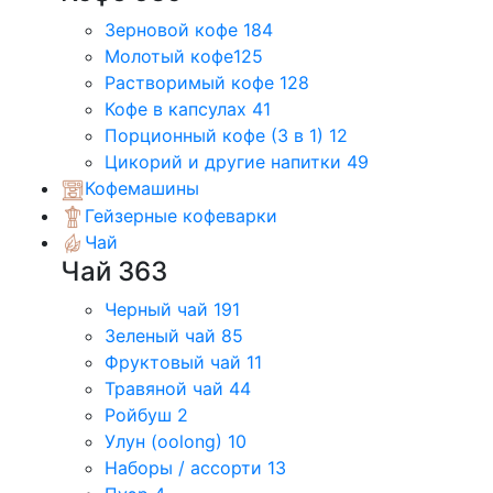
Зерновой кофе
184
Молотый кофе
125
Растворимый кофе
128
Кофе в капсулах
41
Порционный кофе (3 в 1)
12
Цикорий и другие напитки
49
Кофемашины
Гейзерные кофеварки
Чай
Чай
363
Черный чай
191
Зеленый чай
85
Фруктовый чай
11
Травяной чай
44
Ройбуш
2
Улун (oolong)
10
Наборы / ассорти
13