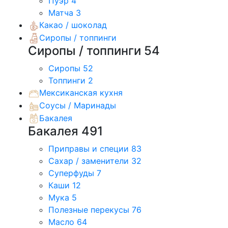
Пуэр
4
Матча
3
Какао / шоколад
Сиропы / топпинги
Сиропы / топпинги
54
Сиропы
52
Топпинги
2
Мексиканская кухня
Соусы / Маринады
Бакалея
Бакалея
491
Приправы и специи
83
Сахар / заменители
32
Суперфуды
7
Каши
12
Мука
5
Полезные перекусы
76
Масло
64