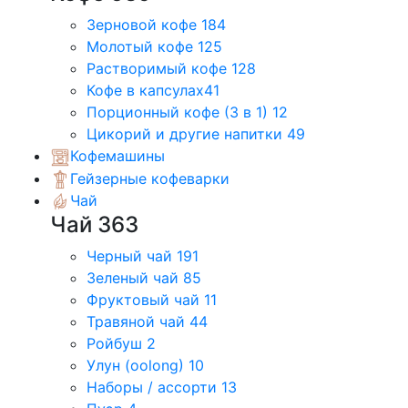
Зерновой кофе
184
Молотый кофе
125
Растворимый кофе
128
Кофе в капсулах
41
Порционный кофе (3 в 1)
12
Цикорий и другие напитки
49
Кофемашины
Гейзерные кофеварки
Чай
Чай
363
Черный чай
191
Зеленый чай
85
Фруктовый чай
11
Травяной чай
44
Ройбуш
2
Улун (oolong)
10
Наборы / ассорти
13