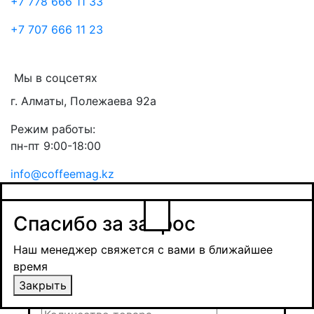
+7 778 666 11 33
+7 707 666 11 23
Мы в соцсетях
г. Алматы, Полежаева 92а
Режим работы:
пн-пт 9:00-18:00
info@coffeemag.kz
$
Спасибо за заявку
Заказ товара
Уведомить о поступлении
Спасибо за запрос
Получить оптовую цену
Наш менеджер свяжется с вами в ближайшее
время и обсудит сроки поставки и условия
Наш менеджер свяжется с вами в ближайшее
оплаты
время
Закрыть
Закрыть
Отправить
Отправить