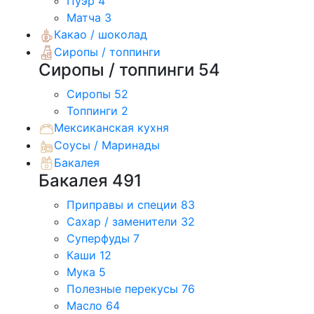
Пуэр
4
Матча
3
Какао / шоколад
Сиропы / топпинги
Сиропы / топпинги
54
Сиропы
52
Топпинги
2
Мексиканская кухня
Соусы / Маринады
Бакалея
Бакалея
491
Приправы и специи
83
Сахар / заменители
32
Суперфуды
7
Каши
12
Мука
5
Полезные перекусы
76
Масло
64