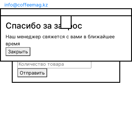
info@coffeemag.kz
$
Спасибо за заявку
Заказ товара
Уведомить о поступлении
Спасибо за запрос
Получить оптовую цену
Наш менеджер свяжется с вами в ближайшее
время и обсудит сроки поставки и условия
Наш менеджер свяжется с вами в ближайшее
оплаты
время
Закрыть
Закрыть
Отправить
Отправить
Отправить