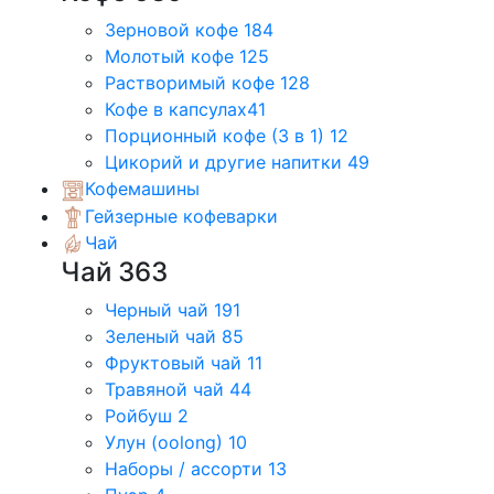
Зерновой кофе
184
Молотый кофе
125
Растворимый кофе
128
Кофе в капсулах
41
Порционный кофе (3 в 1)
12
Цикорий и другие напитки
49
Кофемашины
Гейзерные кофеварки
Чай
Чай
363
Черный чай
191
Зеленый чай
85
Фруктовый чай
11
Травяной чай
44
Ройбуш
2
Улун (oolong)
10
Наборы / ассорти
13