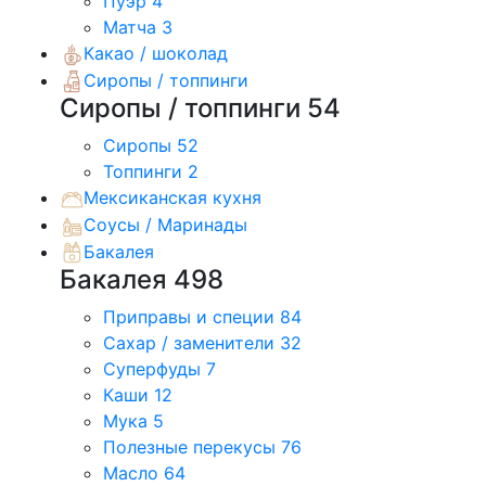
Пуэр
4
Матча
3
Какао / шоколад
Сиропы / топпинги
Сиропы / топпинги
54
Сиропы
52
Топпинги
2
Мексиканская кухня
Соусы / Маринады
Бакалея
Бакалея
498
Приправы и специи
84
Сахар / заменители
32
Суперфуды
7
Каши
12
Мука
5
Полезные перекусы
76
Масло
64