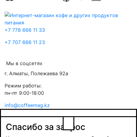
+7 778 666 11 33
+7 707 666 11 23
Мы в соцсетях
г. Алматы, Полежаева 92а
Режим работы:
пн-пт 9:00-18:00
info@coffeemag.kz
$
Спасибо за заявку
Заказ товара
Уведомить о поступлении
Спасибо за запрос
Получить оптовую цену
Наш менеджер свяжется с вами в ближайшее
время и обсудит сроки поставки и условия