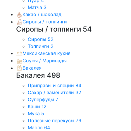
Пуэр
4
Матча
3
Какао / шоколад
Сиропы / топпинги
Сиропы / топпинги
54
Сиропы
52
Топпинги
2
Мексиканская кухня
Соусы / Маринады
Бакалея
Бакалея
498
Приправы и специи
84
Сахар / заменители
32
Суперфуды
7
Каши
12
Мука
5
Полезные перекусы
76
Масло
64