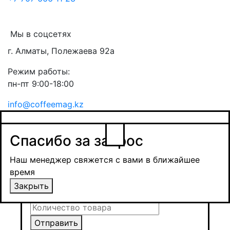
Мы в соцсетях
г. Алматы, Полежаева 92а
Режим работы:
пн-пт 9:00-18:00
info@coffeemag.kz
$
Спасибо за заявку
Заказ товара
Уведомить о поступлении
Спасибо за запрос
Получить оптовую цену
Наш менеджер свяжется с вами в ближайшее
время и обсудит сроки поставки и условия
Наш менеджер свяжется с вами в ближайшее
оплаты
время
Закрыть
Закрыть
Отправить
Отправить
Отправить