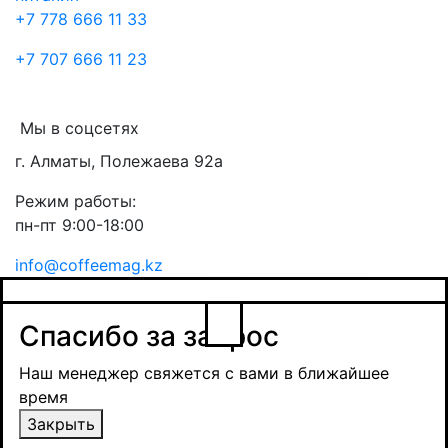
+7 778 666 11 33
+7 707 666 11 23
Мы в соцсетях
г. Алматы, Полежаева 92а
Режим работы:
пн-пт 9:00-18:00
info@coffeemag.kz
$
Спасибо за заявку
Заказ товара
Уведомить о поступлении
Спасибо за запрос
Получить оптовую цену
Наш менеджер свяжется с вами в ближайшее
время и обсудит сроки поставки и условия
Наш менеджер свяжется с вами в ближайшее
оплаты
время
Закрыть
Закрыть
Отправить
Отправить