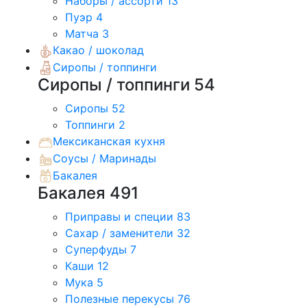
Наборы / ассорти
13
Пуэр
4
Матча
3
Какао / шоколад
Сиропы / топпинги
Сиропы / топпинги
54
Сиропы
52
Топпинги
2
Мексиканская кухня
Соусы / Маринады
Бакалея
Бакалея
491
Приправы и специи
83
Сахар / заменители
32
Суперфуды
7
Каши
12
Мука
5
Полезные перекусы
76