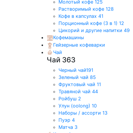
Молотый кофе
125
Растворимый кофе
128
Кофе в капсулах
41
Порционный кофе (3 в 1)
12
Цикорий и другие напитки
49
Кофемашины
Гейзерные кофеварки
Чай
Чай
363
Черный чай
191
Зеленый чай
85
Фруктовый чай
11
Травяной чай
44
Ройбуш
2
Улун (oolong)
10
Наборы / ассорти
13
Пуэр
4
Матча
3