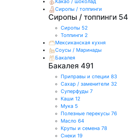
Какао / шоколад
Сиропы / топпинги
Сиропы / топпинги
54
Сиропы
52
Топпинги
2
Мексиканская кухня
Соусы / Маринады
Бакалея
Бакалея
491
Приправы и специи
83
Сахар / заменители
32
Суперфуды
7
Каши
12
Мука
5
Полезные перекусы
76
Масло
64
Крупы и семена
78
Снеки
19