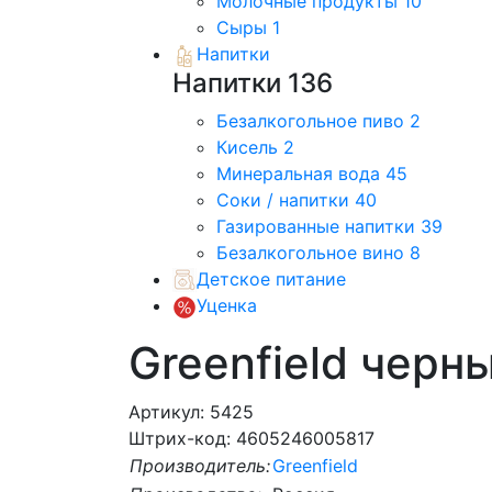
Молочные продукты
10
Сыры
1
Напитки
Напитки
136
Безалкогольное пиво
2
Кисель
2
Минеральная вода
45
Соки / напитки
40
Газированные напитки
39
Безалкогольное вино
8
Детское питание
Уценка
Greenfield черн
Артикул: 5425
Штрих-код: 4605246005817
Производитель:
Greenfield