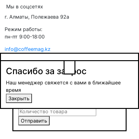
Мы в соцсетях
г. Алматы, Полежаева 92а
Режим работы:
пн-пт 9:00-18:00
info@coffeemag.kz
$
Спасибо за заявку
Заказ товара
Уведомить о поступлении
Спасибо за запрос
Получить оптовую цену
Наш менеджер свяжется с вами в ближайшее
время и обсудит сроки поставки и условия
Наш менеджер свяжется с вами в ближайшее
оплаты
время
Закрыть
Закрыть
Отправить
Отправить
Отправить