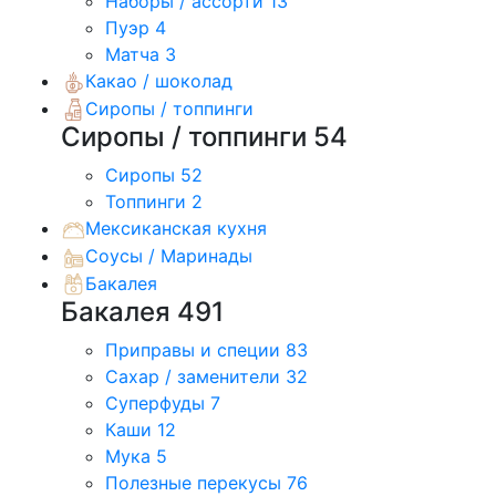
Наборы / ассорти
13
Пуэр
4
Матча
3
Какао / шоколад
Сиропы / топпинги
Сиропы / топпинги
54
Сиропы
52
Топпинги
2
Мексиканская кухня
Соусы / Маринады
Бакалея
Бакалея
491
Приправы и специи
83
Сахар / заменители
32
Суперфуды
7
Каши
12
Мука
5
Полезные перекусы
76