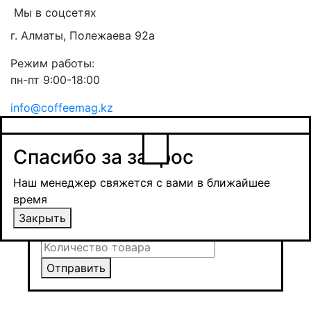
Мы в соцсетях
г. Алматы, Полежаева 92а
Режим работы:
пн-пт 9:00-18:00
info@coffeemag.kz
$
Спасибо за заявку
Заказ товара
Уведомить о поступлении
Спасибо за запрос
Получить оптовую цену
Наш менеджер свяжется с вами в ближайшее
время и обсудит сроки поставки и условия
Наш менеджер свяжется с вами в ближайшее
оплаты
время
Закрыть
Закрыть
Отправить
Отправить
Отправить