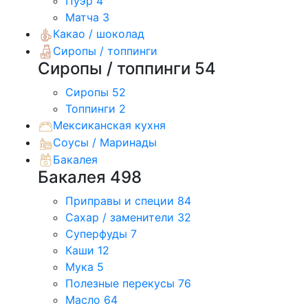
Пуэр
4
Матча
3
Какао / шоколад
Сиропы / топпинги
Сиропы / топпинги
54
Сиропы
52
Топпинги
2
Мексиканская кухня
Соусы / Маринады
Бакалея
Бакалея
498
Приправы и специи
84
Сахар / заменители
32
Суперфуды
7
Каши
12
Мука
5
Полезные перекусы
76
Масло
64