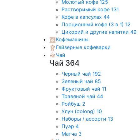
Молотый кофе
125
Растворимый кофе
131
Кофе в капсулах
44
Порционный кофе (3 в 1)
12
Цикорий и другие напитки
49
Кофемашины
Гейзерные кофеварки
Чай
Чай
364
Черный чай
192
Зеленый чай
85
Фруктовый чай
11
Травяной чай
44
Ройбуш
2
Улун (oolong)
10
Наборы / ассорти
13
Пуэр
4
Матча
3