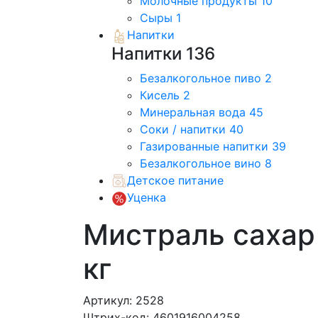
Молочные продукты
10
Сыры
1
Напитки
Напитки
136
Безалкогольное пиво
2
Кисель
2
Минеральная вода
45
Соки / напитки
40
Газированные напитки
39
Безалкогольное вино
8
Детское питание
Уценка
Мистраль сахар
кг
Артикул: 2528
Штрих-код: 4601916004258