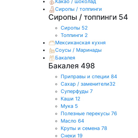
Какао / шоколад
Сиропы / топпинги
Сиропы / топпинги
54
Сиропы
52
Топпинги
2
Мексиканская кухня
Соусы / Маринады
Бакалея
Бакалея
498
Приправы и специи
84
Сахар / заменители
32
Суперфуды
7
Каши
12
Мука
5
Полезные перекусы
76
Масло
64
Крупы и семена
78
Снеки
19