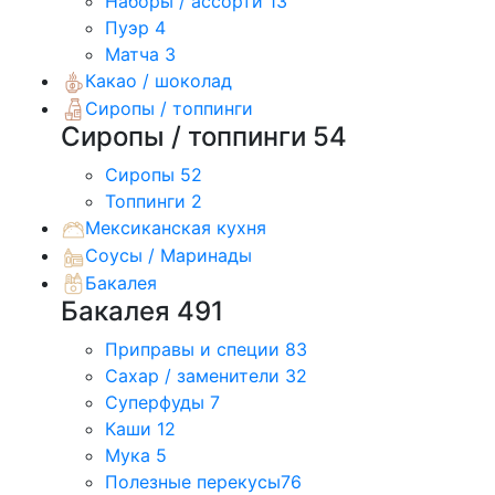
Наборы / ассорти
13
Пуэр
4
Матча
3
Какао / шоколад
Сиропы / топпинги
Сиропы / топпинги
54
Сиропы
52
Топпинги
2
Мексиканская кухня
Соусы / Маринады
Бакалея
Бакалея
491
Приправы и специи
83
Сахар / заменители
32
Суперфуды
7
Каши
12
Мука
5
Полезные перекусы
76