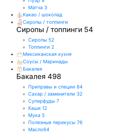
Пуэр
4
Матча
3
Какао / шоколад
Сиропы / топпинги
Сиропы / топпинги
54
Сиропы
52
Топпинги
2
Мексиканская кухня
Соусы / Маринады
Бакалея
Бакалея
498
Приправы и специи
84
Сахар / заменители
32
Суперфуды
7
Каши
12
Мука
5
Полезные перекусы
76
Масло
64