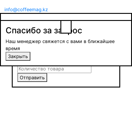
info@coffeemag.kz
$
Спасибо за заявку
Заказ товара
Уведомить о поступлении
Спасибо за запрос
Получить оптовую цену
Наш менеджер свяжется с вами в ближайшее
время и обсудит сроки поставки и условия
Наш менеджер свяжется с вами в ближайшее
оплаты
время
Закрыть
Закрыть
Отправить
Отправить
Отправить