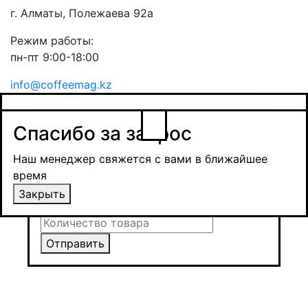
г. Алматы, Полежаева 92а
Режим работы:
пн-пт 9:00-18:00
info@coffeemag.kz
$
Спасибо за заявку
Заказ товара
Уведомить о поступлении
Спасибо за запрос
Получить оптовую цену
Наш менеджер свяжется с вами в ближайшее
время и обсудит сроки поставки и условия
Наш менеджер свяжется с вами в ближайшее
оплаты
время
Закрыть
Закрыть
Отправить
Отправить
Отправить