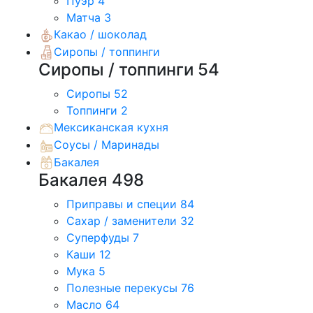
Пуэр
4
Матча
3
Какао / шоколад
Сиропы / топпинги
Сиропы / топпинги
54
Сиропы
52
Топпинги
2
Мексиканская кухня
Соусы / Маринады
Бакалея
Бакалея
498
Приправы и специи
84
Сахар / заменители
32
Суперфуды
7
Каши
12
Мука
5
Полезные перекусы
76
Масло
64