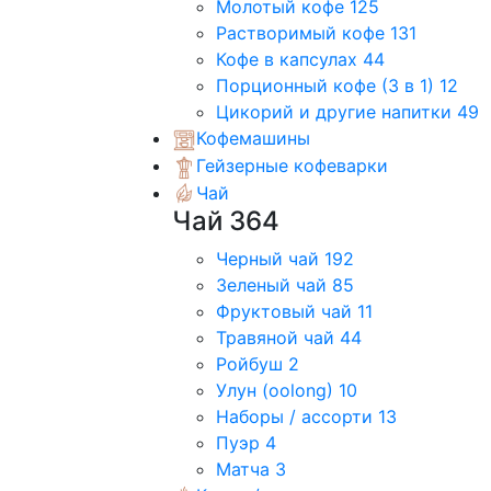
Молотый кофе
125
Растворимый кофе
131
Кофе в капсулах
44
Порционный кофе (3 в 1)
12
Цикорий и другие напитки
49
Кофемашины
Гейзерные кофеварки
Чай
Чай
364
Черный чай
192
Зеленый чай
85
Фруктовый чай
11
Травяной чай
44
Ройбуш
2
Улун (oolong)
10
Наборы / ассорти
13
Пуэр
4
Матча
3