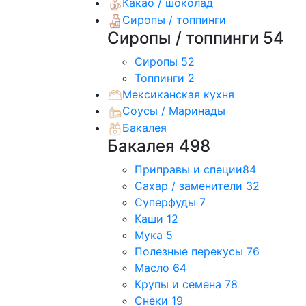
Какао / шоколад
Сиропы / топпинги
Сиропы / топпинги
54
Сиропы
52
Топпинги
2
Мексиканская кухня
Соусы / Маринады
Бакалея
Бакалея
498
Приправы и специи
84
Сахар / заменители
32
Суперфуды
7
Каши
12
Мука
5
Полезные перекусы
76
Масло
64
Крупы и семена
78
Снеки
19