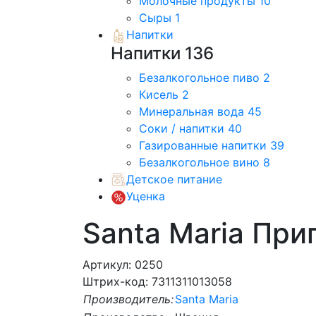
Молочные продукты
10
Сыры
1
Напитки
Напитки
136
Безалкогольное пиво
2
Кисель
2
Минеральная вода
45
Соки / напитки
40
Газированные напитки
39
Безалкогольное вино
8
Детское питание
Уценка
Santa Maria При
Артикул: 0250
Штрих-код: 7311311013058
Производитель:
Santa Maria